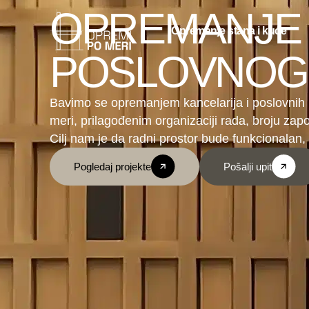
OPREMANJE 
Opremanje stana i kuće
POSLOVNOG
Bavimo se opremanjem kancelarija i poslovnih
meri, prilagođenim organizaciji rada, broju zap
Cilj nam je da radni prostor bude funkcionalan,
Pogledaj projekte
Pošalji upit